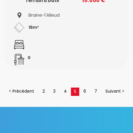
10.000 €
Terrain à batir
Braine-l'Alleud
16m²
0
< Précédent
2
3
4
6
7
Suivant >
5