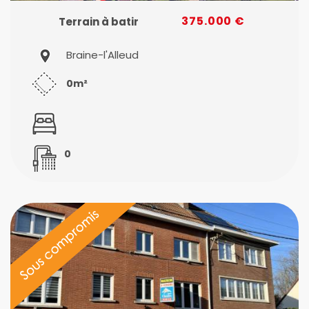
375.000 €
Terrain à batir
Braine-l'Alleud
0m²
0