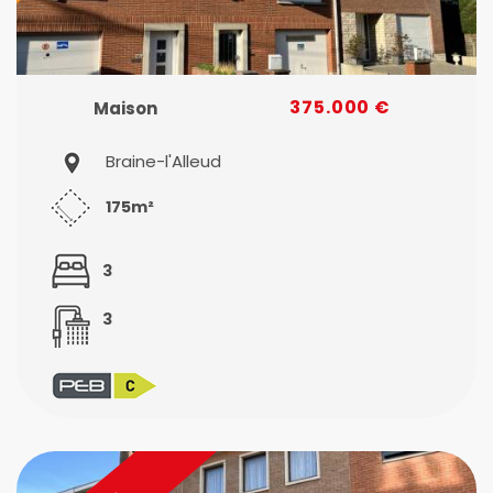
375.000 €
Maison
Braine-l'Alleud
175m²
3
3