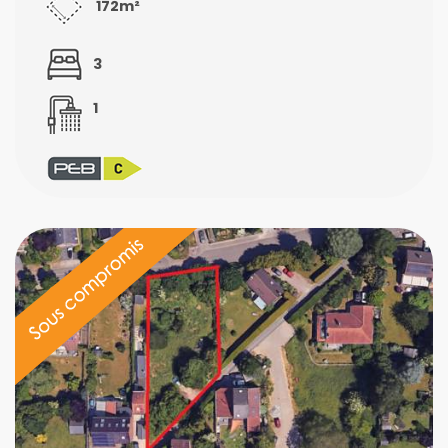
172m²
3
1