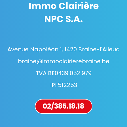
Immo Clairière
NPC S.A.
Avenue Napoléon 1, 1420 Braine-l'Alleud
braine@immoclairierebraine.be
TVA BE0439 052 979
IPI 512253
02/385.18.18