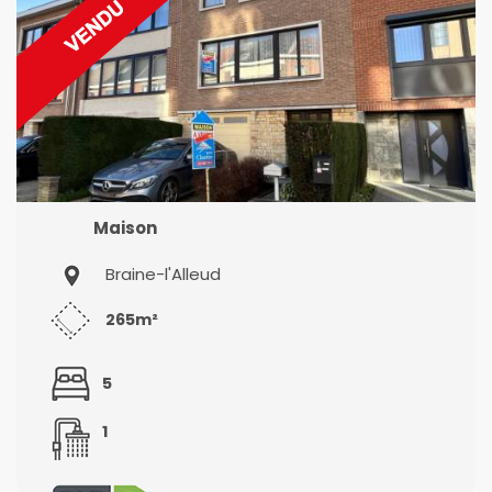
Maison
Braine-l'Alleud
265m²
5
1