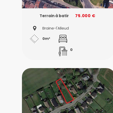
75.000 €
Terrain à batir
Braine-l'Alleud
0m²
0