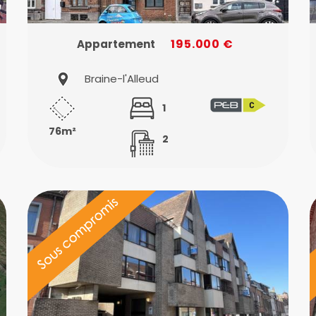
195.000 €
Appartement
Braine-l'Alleud
1
76m²
2