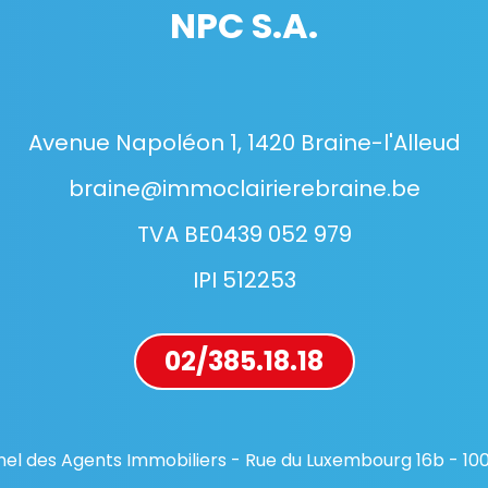
NPC S.A.
Avenue Napoléon 1, 1420 Braine-l'Alleud
braine@immoclairierebraine.be
TVA BE0439 052 979
IPI 512253
02/385.18.18
ionnel des Agents Immobiliers - Rue du Luxembourg 16b - 10