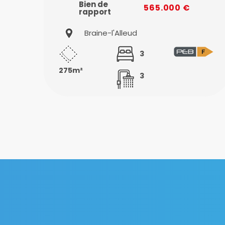
Bien de
565.000 €
rapport
Braine-l'Alleud
3
275m²
3