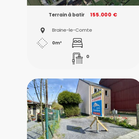
155.000 €
Terrain à batir
Braine-le-Comte
0m²
0