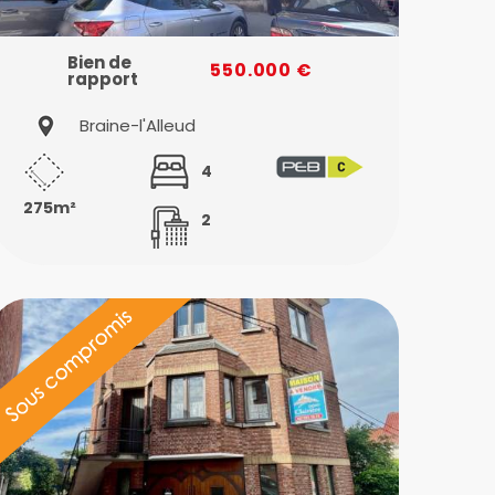
Bien de
550.000 €
rapport
Braine-l'Alleud
4
275m²
2