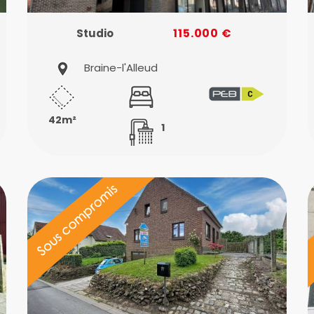
115.000 €
Studio
Braine-l'Alleud
42m²
1