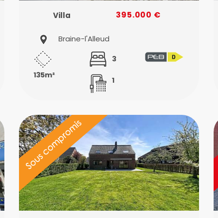
395.000 €
Villa
Braine-l'Alleud
3
135m²
1