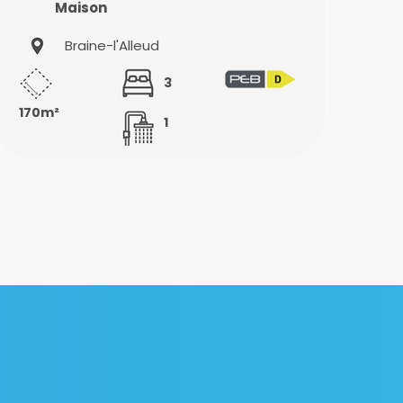
Maison
Braine-l'Alleud
3
170m²
1