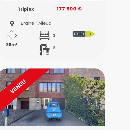
177.500 €
Triplex
Braine-l'Alleud
2
85m²
2