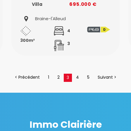
695.000 €
Villa
Braine-l'Alleud
4
300m²
3
< Précédent
1
2
4
5
Suivant >
3
Immo Clairière