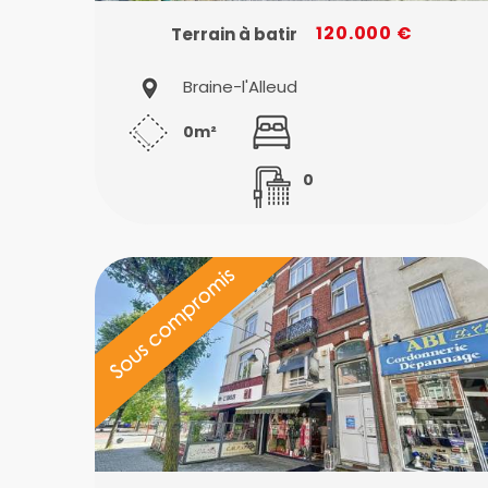
120.000 €
Terrain à batir
Braine-l'Alleud
0m²
0