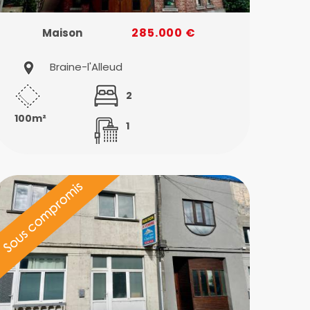
285.000 €
Maison
Braine-l'Alleud
2
100m²
1