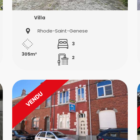
Villa
Rhode-Saint-Genese
3
305m²
2