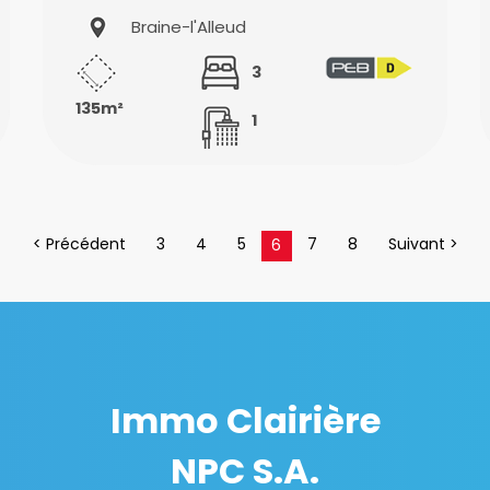
Braine-l'Alleud
3
135m²
1
< Précédent
3
4
5
7
8
Suivant >
6
Immo Clairière
NPC S.A.