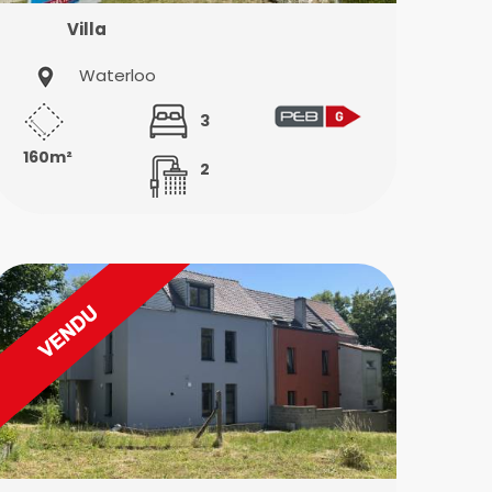
Villa
Waterloo
3
160m²
2