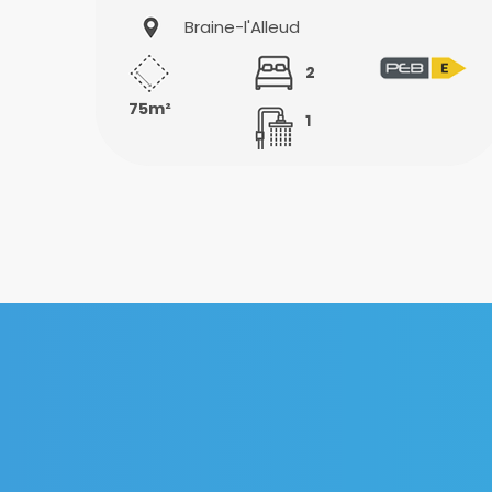
Braine-l'Alleud
2
75m²
1