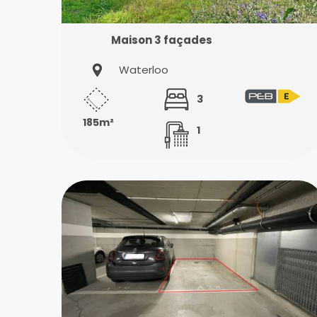
Maison 3 façades
Waterloo
3
185m²
1