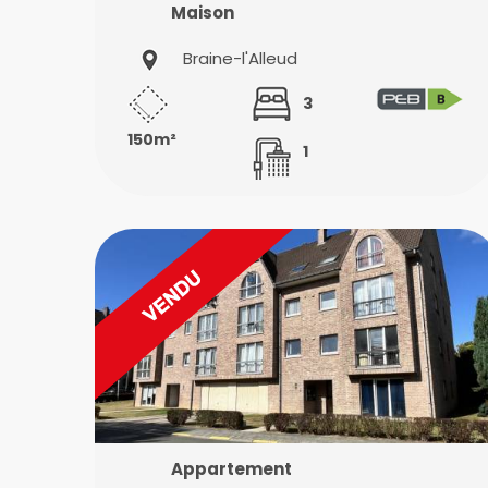
Maison
Braine-l'Alleud
3
150m²
1
Appartement