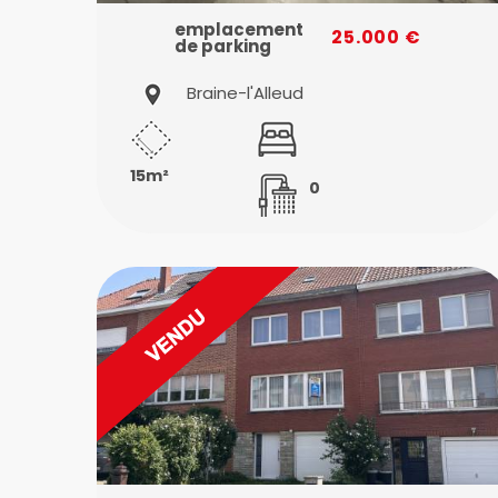
emplacement
25.000 €
de parking
Braine-l'Alleud
15m²
0