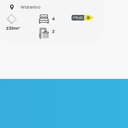
Waterloo
4
230m²
2