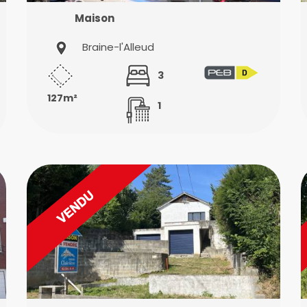
Maison
Braine-l'Alleud
3
127m²
1