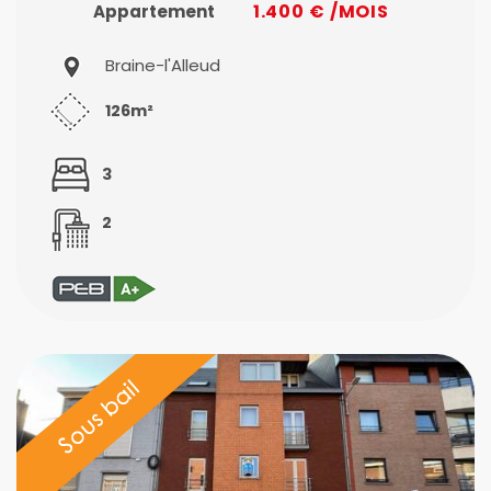
1.400 € /MOIS
Appartement
Braine-l'Alleud
126m²
3
2