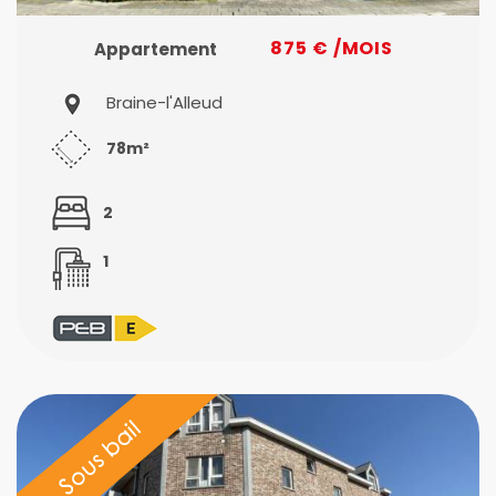
875 € /MOIS
Appartement
Braine-l'Alleud
78m²
2
1