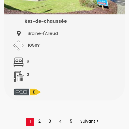
Rez-de-chaussée
Braine-l'Alleud
105m²
2
2
2
3
4
5
Suivant >
1