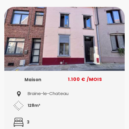
1.100 € /MOIS
Maison
Braine-le-Chateau
128m²
3