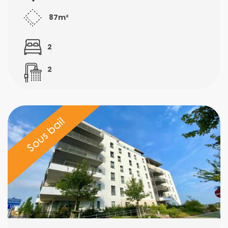
87m²
2
2