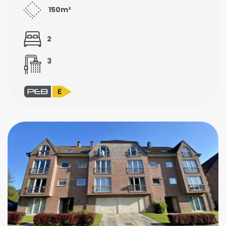
150m²
2
3