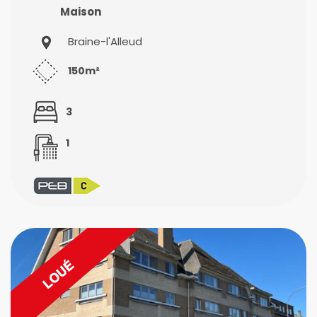
Maison
Braine-l'Alleud
150m²
3
1