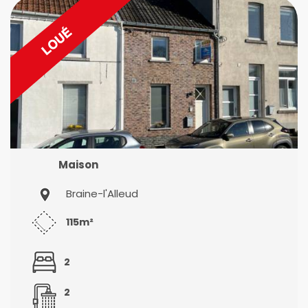
Maison
Braine-l'Alleud
115m²
2
2