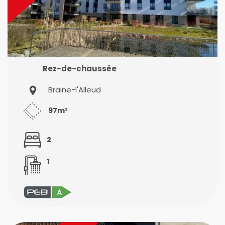
Rez-de-chaussée
Braine-l'Alleud
97m²
2
1