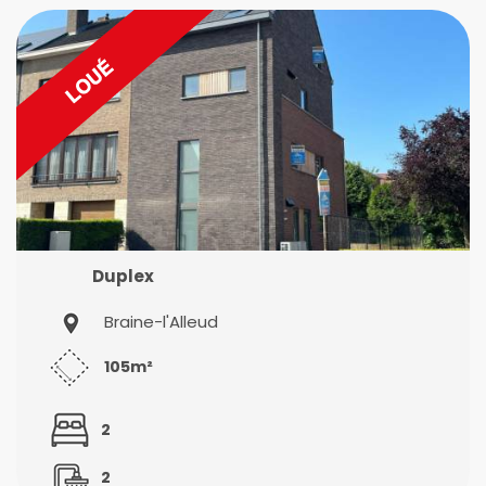
Duplex
Braine-l'Alleud
105m²
2
2