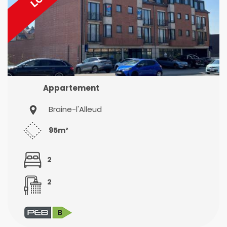
Appartement
Braine-l'Alleud
95m²
2
2