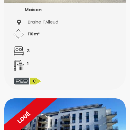
Maison
Braine-l'Alleud
110m²
3
1