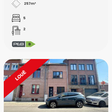
257m²
5
2