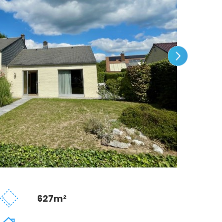
627m²