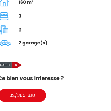
160 m²
3
2
2 garage(s)
Ce bien vous interesse ?
02/385.18.18