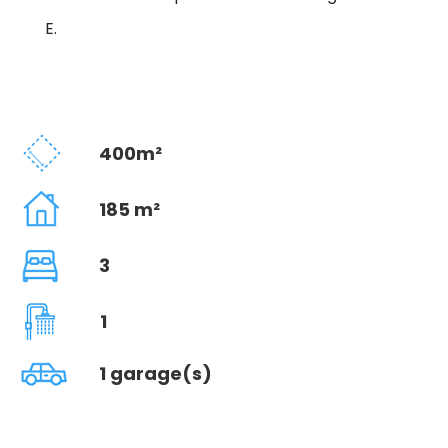
E.
400m²
185 m²
3
1
1 garage(s)