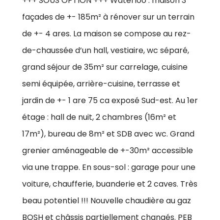
+++ SOUS OPTION +++ Waterloo : maison 3
façades de +- 185m² à rénover sur un terrain
de +- 4 ares. La maison se compose au rez-
de-chaussée d’un hall, vestiaire, wc séparé,
grand séjour de 35m² sur carrelage, cuisine
semi équipée, arrière-cuisine, terrasse et
jardin de +- 1 are 75 ca exposé Sud-est. Au 1er
étage : hall de nuit, 2 chambres (16m² et
17m²), bureau de 8m² et SDB avec wc. Grand
grenier aménageable de +-30m² accessible
via une trappe. En sous-sol : garage pour une
voiture, chaufferie, buanderie et 2 caves. Très
beau potentiel !!! Nouvelle chaudière au gaz
BOSH et châssis partiellement changés. PEB