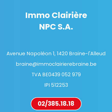
Immo Clairière
NPC S.A.
Avenue Napoléon 1, 1420 Braine-l'Alleud
braine@immoclairierebraine.be
TVA BE0439 052 979
IPI 512253
02/385.18.18