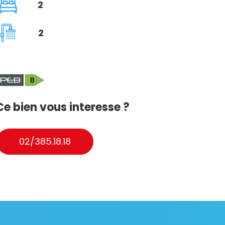
2
2
Ce bien vous interesse ?
02/385.18.18