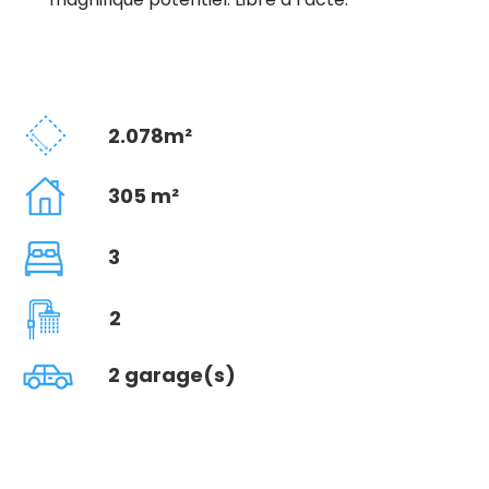
2.078m²
305 m²
3
2
2 garage(s)