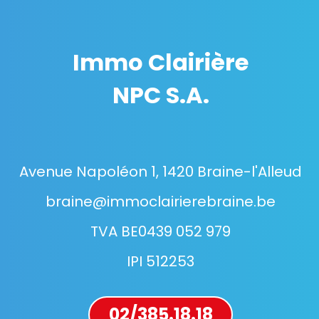
Immo Clairière
NPC S.A.
Avenue Napoléon 1, 1420 Braine-l'Alleud
braine@immoclairierebraine.be
TVA BE0439 052 979
IPI 512253
02/385.18.18