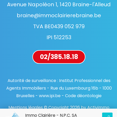
Avenue Napoléon 1, 1420 Braine-l'Alleud
braine@immoclairierebraine.be
TVA BE0439 052 979
IPI 512253
02/385.18.18
Autorité de surveillance : Institut Professionnel des
Agents Immobiliers - Rue du Luxembourg 16b - 1000
Bruxelles - www.ipi.be - Code déontologie
Mentions légales © Copyright 2026 by Activimmo
Immo Clairière - N.P.C. SA