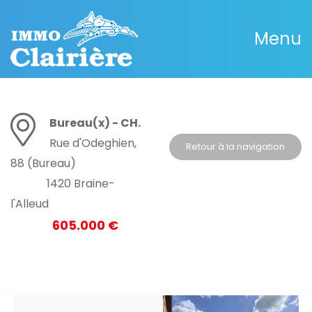
Menu
Bureau(x) - CH.
Rue d'Odeghien,
Retour à la navigation
88 (Bureau)
1420 Braine-
l'Alleud
605.000 €