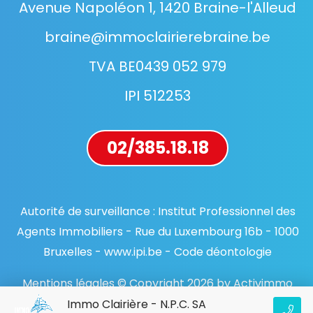
Avenue Napoléon 1, 1420 Braine-l'Alleud
braine@immoclairierebraine.be
TVA BE0439 052 979
IPI 512253
02/385.18.18
Autorité de surveillance : Institut Professionnel des
Agents Immobiliers - Rue du Luxembourg 16b - 1000
Bruxelles - www.ipi.be - Code déontologie
Mentions légales © Copyright 2026 by Activimmo
Immo Clairière - N.P.C. SA