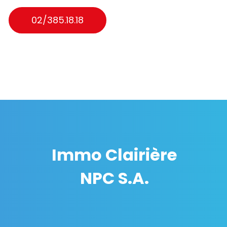
02/385.18.18
Immo Clairière
NPC S.A.