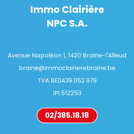
Immo Clairière
NPC S.A.
Avenue Napoléon 1, 1420 Braine-l'Alleud
braine@immoclairierebraine.be
TVA BE0439 052 979
IPI 512253
02/385.18.18