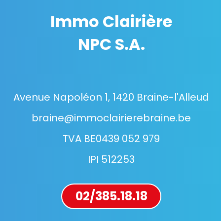
Immo Clairière
NPC S.A.
Avenue Napoléon 1, 1420 Braine-l'Alleud
braine@immoclairierebraine.be
TVA BE0439 052 979
IPI 512253
02/385.18.18