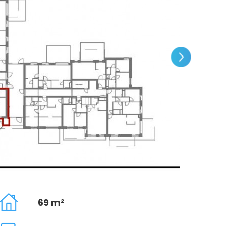
69 m²