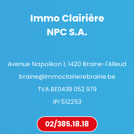
Immo Clairière
NPC S.A.
Avenue Napoléon 1, 1420 Braine-l'Alleud
braine@immoclairierebraine.be
TVA BE0439 052 979
IPI 512253
02/385.18.18