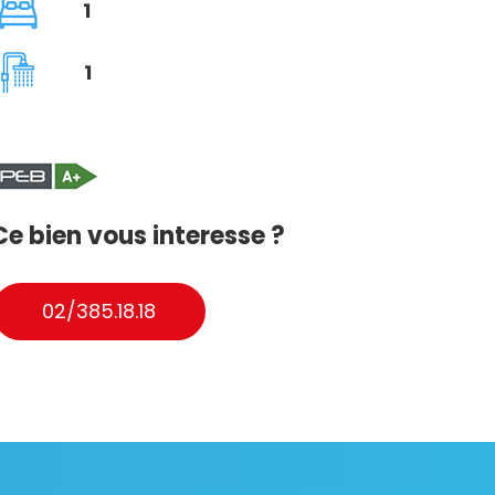
1
1
Ce bien vous interesse ?
02/385.18.18