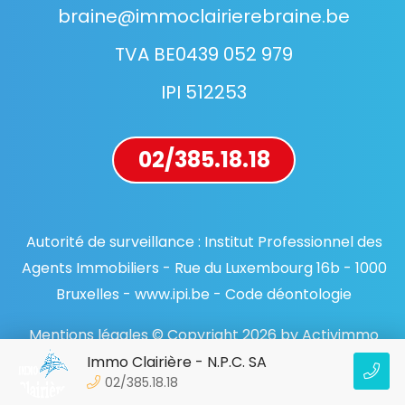
braine@immoclairierebraine.be
TVA BE0439 052 979
IPI 512253
02/385.18.18
Autorité de surveillance : Institut Professionnel des
Agents Immobiliers - Rue du Luxembourg 16b - 1000
Bruxelles - www.ipi.be - Code déontologie
Mentions légales © Copyright 2026 by Activimmo
Immo Clairière - N.P.C. SA
02/385.18.18