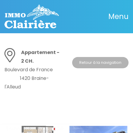
Menu
Appartement -
2 CH.
Retour à la navigation
Boulevard de France
1420 Braine-
l'Alleud