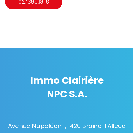
02/385.18.18
Immo Clairière
NPC S.A.
Avenue Napoléon 1, 1420 Braine-l'Alleud