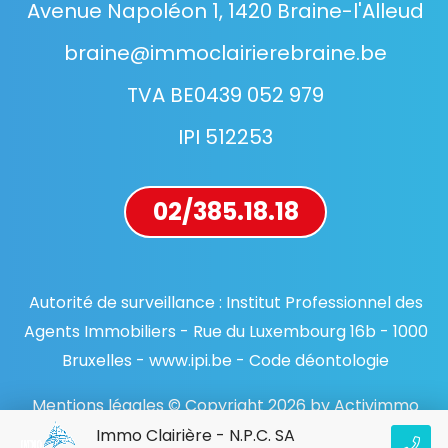
Avenue Napoléon 1, 1420 Braine-l'Alleud
braine@immoclairierebraine.be
TVA BE0439 052 979
IPI 512253
02/385.18.18
Autorité de surveillance : Institut Professionnel des
Agents Immobiliers - Rue du Luxembourg 16b - 1000
Bruxelles - www.ipi.be - Code déontologie
Mentions légales © Copyright 2026 by Activimmo
Immo Clairière - N.P.C. SA