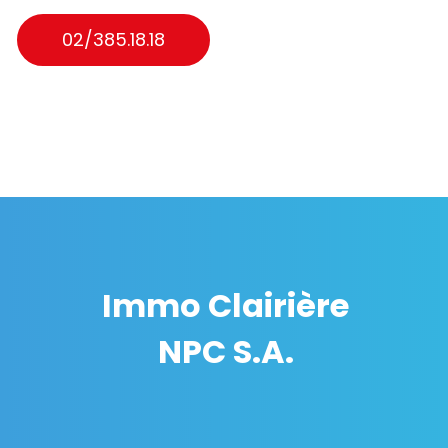
02/385.18.18
Immo Clairière
NPC S.A.