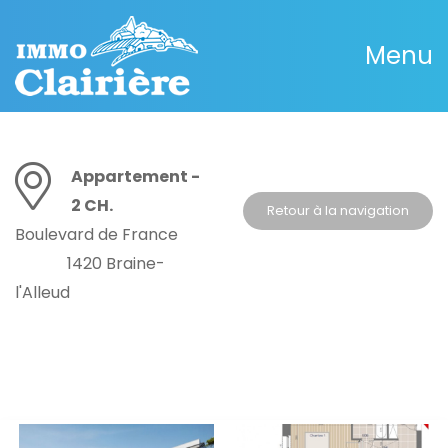
Menu
Appartement -
2 CH.
Retour à la navigation
Boulevard de France
1420 Braine-
l'Alleud