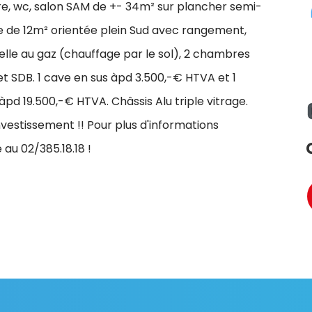
re, wc, salon SAM de +- 34m² sur plancher semi-
se de 12m² orientée plein Sud avec rangement,
lle au gaz (chauffage par le sol), 2 chambres
et SDB. 1 cave en sus àpd 3.500,-€ HTVA et 1
pd 19.500,-€ HTVA. Châssis Alu triple vitrage.
investissement !! Pour plus d'informations
 au 02/385.18.18 !