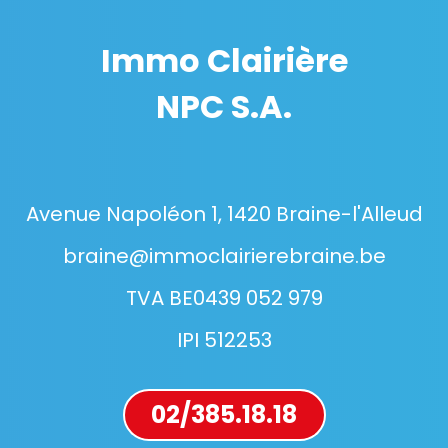
Immo Clairière
NPC S.A.
Avenue Napoléon 1, 1420 Braine-l'Alleud
braine@immoclairierebraine.be
TVA BE0439 052 979
IPI 512253
02/385.18.18