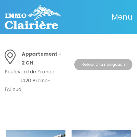
Menu
Appartement -
2 CH.
Retour à la navigation
Boulevard de France
1420 Braine-
l'Alleud