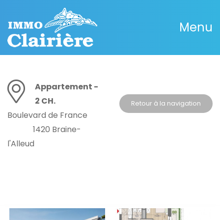
Menu
Appartement -
2 CH.
Retour à la navigation
Boulevard de France
1420 Braine-
l'Alleud