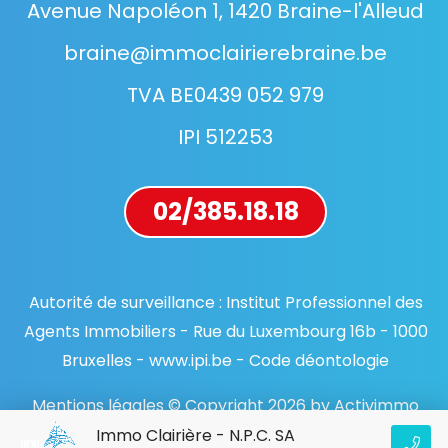
Avenue Napoléon 1, 1420 Braine-l'Alleud
braine@immoclairierebraine.be
TVA BE0439 052 979
IPI 512253
02/385.18.18
Autorité de surveillance : Institut Professionnel des
Agents Immobiliers - Rue du Luxembourg 16b - 1000
Bruxelles - www.ipi.be - Code déontologie
Mentions légales © Copyright 2026 by Activimmo
Immo Clairière - N.P.C. SA