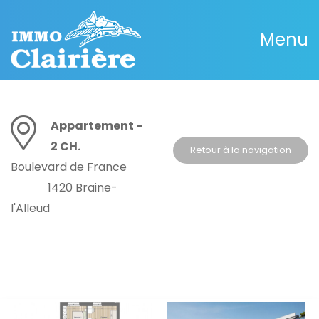
Menu
Appartement -
2 CH.
Retour à la navigation
Boulevard de France
1420 Braine-
l'Alleud