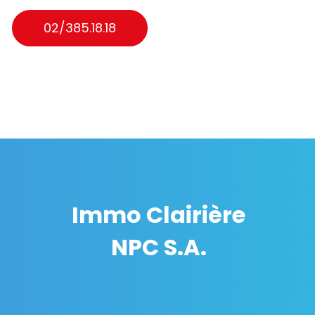
02/385.18.18
Immo Clairière
NPC S.A.