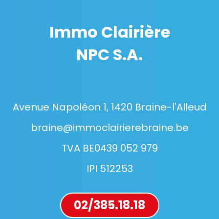
Immo Clairière
NPC S.A.
Avenue Napoléon 1, 1420 Braine-l'Alleud
braine@immoclairierebraine.be
TVA BE0439 052 979
IPI 512253
02/385.18.18