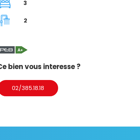
3
2
Ce bien vous interesse ?
02/385.18.18