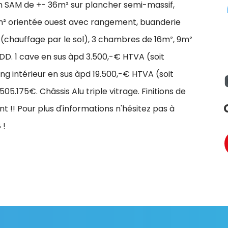
lon SAM de +- 36m² sur plancher semi-massif,
8m² orientée ouest avec rangement, buanderie
 (chauffage par le sol), 3 chambres de 16m², 9m²
DD. 1 cave en sus àpd 3.500,-€ HTVA (soit
g intérieur en sus àpd 19.500,-€ HTVA (soit
5.175€. Châssis Alu triple vitrage. Finitions de
nt !! Pour plus d'informations n'hésitez pas à
 !